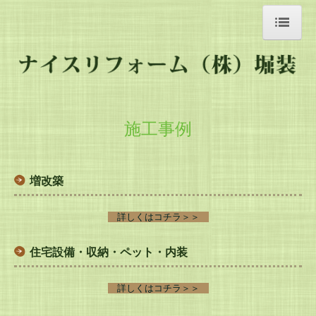
ホーム
新着情報
社長便り
施工事例
わくわく通信
会社案内
増改築
業務案内
詳しくはコチラ＞＞
アクセス
リクルート
住宅設備・収納・ペット・内装
施工事例
詳しくはコチラ＞＞
増改築